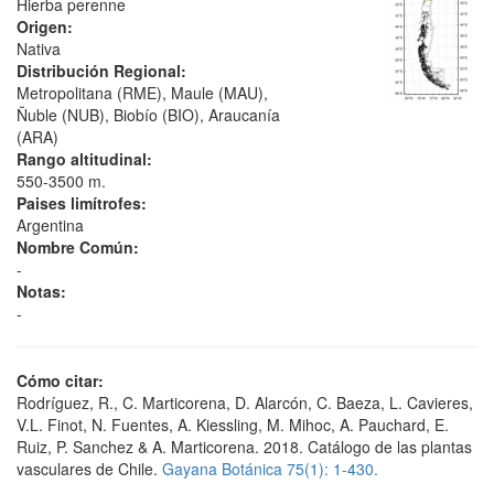
Hierba perenne
Origen:
Nativa
Distribución Regional:
Metropolitana (RME), Maule (MAU),
Ñuble (NUB), Biobío (BIO), Araucanía
(ARA)
Rango altitudinal:
550-3500 m.
Paises limítrofes:
Argentina
Nombre Común:
-
Notas:
-
Cómo citar:
Rodríguez, R., C. Marticorena, D. Alarcón, C. Baeza, L. Cavieres,
V.L. Finot, N. Fuentes, A. Kiessling, M. Mihoc, A. Pauchard, E.
Ruiz, P. Sanchez & A. Marticorena. 2018. Catálogo de las plantas
vasculares de Chile.
Gayana Botánica 75(1): 1-430.