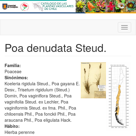
Pasar
al
contenido
principal
Toggl
naviga
Poa denudata Steud.
Familia:
Poaceae
Sinónimos:
Koeleria rigidula Steud., Poa gayana E.
Desv., Trisetum rigidulum (Steud.)
Domin, Poa vaginiflora Steud., Poa
vaginifolia Steud. ex Lechler, Poa
vaginiformis Steud. ex fma. Phil., Poa
chiloensis Phil., Poa fonckii Phil., Poa
araucana Phil., Poa eligulata Hack.
Hábito:
Hierba perenne