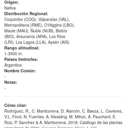
Origen:
Nativa
Distribución Regional:
Coquimbo (COQ), Valparaíso (VAL),
Metropolitana (RME), O'Higgins (LBO),
Maule (MAU), Ñuble (NUB), Biobío
(BIO), Araucanía (ARA), Los Ríos
(LRI), Los Lagos (LLA), Aysén (AIS)
Rango altitudinal:
1-3500 m.
Paises limítrofes:
Argentina
Nombre Común:
-
Notas:
-
Cómo citar:
Rodríguez, R., C. Marticorena, D. Alarcón, C. Baeza, L. Cavieres,
V.L. Finot, N. Fuentes, A. Kiessling, M. Mihoc, A. Pauchard, E.
Ruiz, P. Sanchez & A. Marticorena. 2018. Catálogo de las plantas
vasculares de Chile.
Gayana Botánica 75(1): 1-430.