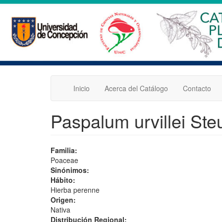
Pasar
al
contenido
principal
Inicio
Acerca del Catálogo
Contacto
Paspalum urvillei Ste
Familia:
Poaceae
Sinónimos:
Hábito:
Hierba perenne
Origen:
Nativa
Distribución Regional: