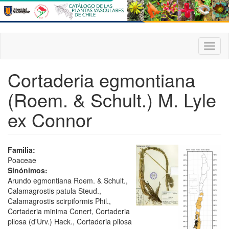
Pasar
al
contenido
principal
Toggl
naviga
Cortaderia egmontiana
(Roem. & Schult.) M. Lyle
ex Connor
Familia:
Poaceae
Sinónimos:
Arundo egmontiana Roem. & Schult.,
Calamagrostis patula Steud.,
Calamagrostis scirpiformis Phil.,
Cortaderia minima Conert, Cortaderia
pilosa (d'Urv.) Hack., Cortaderia pilosa