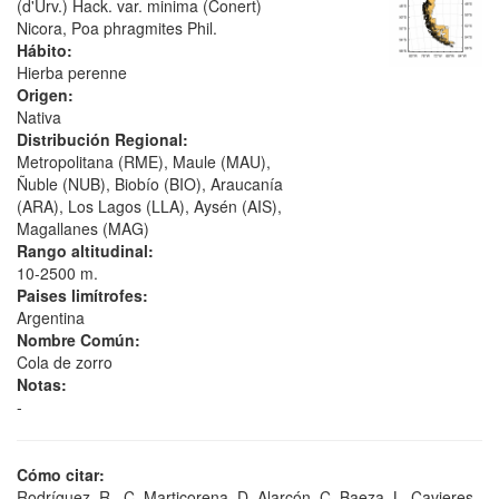
(d'Urv.) Hack. var. minima (Conert)
Nicora, Poa phragmites Phil.
Hábito:
Hierba perenne
Origen:
Nativa
Distribución Regional:
Metropolitana (RME), Maule (MAU),
Ñuble (NUB), Biobío (BIO), Araucanía
(ARA), Los Lagos (LLA), Aysén (AIS),
Magallanes (MAG)
Rango altitudinal:
10-2500 m.
Paises limítrofes:
Argentina
Nombre Común:
Cola de zorro
Notas:
-
Cómo citar:
Rodríguez, R., C. Marticorena, D. Alarcón, C. Baeza, L. Cavieres,