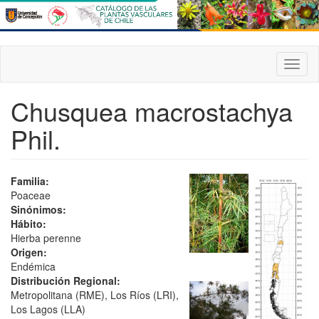
Pasar
al
contenido
principal
Toggl
naviga
Chusquea macrostachya
Phil.
Familia:
Poaceae
Sinónimos:
Hábito:
Hierba perenne
Origen:
Endémica
Distribución Regional:
Metropolitana (RME), Los Ríos (LRI),
Los Lagos (LLA)