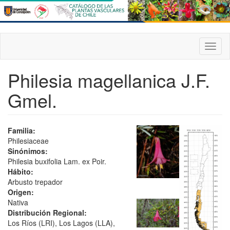
Pasar
al
contenido
principal
Toggl
naviga
Philesia magellanica J.F.
Gmel.
Familia:
Philesiaceae
Sinónimos:
Philesia buxifolia Lam. ex Poir.
Hábito:
Arbusto trepador
Origen:
Nativa
Distribución Regional:
Los Ríos (LRI), Los Lagos (LLA),