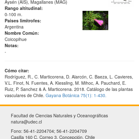
Aysén (AIS), Magallanes (MAG)
Rango altitudinal:
0-100 m.
Paises limítrofes:
Argentina
Nombre Común:
Coicopihue
Notas:
-
Cómo citar:
Rodríguez, R., C. Marticorena, D. Alarcón, C. Baeza, L. Cavieres,
V.L. Finot, N. Fuentes, A. Kiessling, M. Mihoc, A. Pauchard, E.
Ruiz, P. Sanchez & A. Marticorena. 2018. Catálogo de las plantas
vasculares de Chile.
Gayana Botánica 75(1): 1-430.
Facultad de Ciencias Naturales y Oceanográficas
natura@udec.cl
Fono: 56-41-2204704; 56-41-2204709
Casilla 160 C, Correo 3, Concepción, Chile