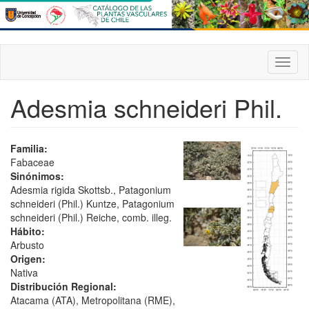
Pasar
al
contenido
principal
Toggl
naviga
Adesmia schneideri Phil.
Familia:
Fabaceae
Sinónimos:
Adesmia rigida Skottsb., Patagonium
schneideri (Phil.) Kuntze, Patagonium
schneideri (Phil.) Reiche, comb. illeg.
Hábito:
Arbusto
Origen:
Nativa
Distribución Regional:
Atacama (ATA), Metropolitana (RME),