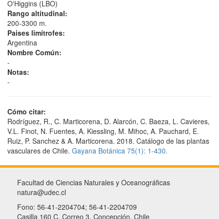
O'Higgins (LBO)
Rango altitudinal:
200-3300 m.
Paises limítrofes:
Argentina
Nombre Común:
-
Notas:
-
Cómo citar:
Rodríguez, R., C. Marticorena, D. Alarcón, C. Baeza, L. Cavieres,
V.L. Finot, N. Fuentes, A. Kiessling, M. Mihoc, A. Pauchard, E.
Ruiz, P. Sanchez & A. Marticorena. 2018. Catálogo de las plantas
vasculares de Chile.
Gayana Botánica 75(1): 1-430.
Facultad de Ciencias Naturales y Oceanográficas
natura@udec.cl
Fono: 56-41-2204704; 56-41-2204709
Casilla 160 C, Correo 3, Concepción, Chile