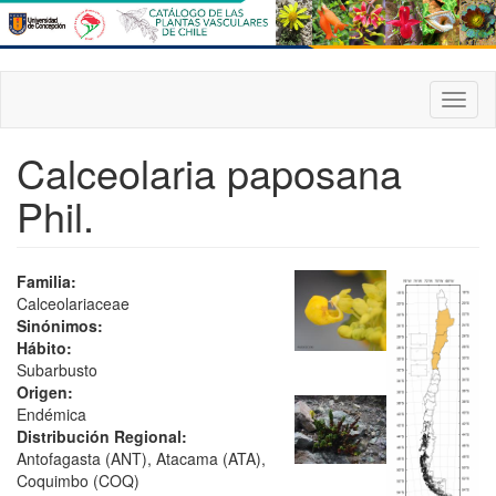
Pasar
al
contenido
principal
Toggl
naviga
Calceolaria paposana
Phil.
Familia:
Calceolariaceae
Sinónimos:
Hábito:
Subarbusto
Origen:
Endémica
Distribución Regional:
Antofagasta (ANT), Atacama (ATA),
Coquimbo (COQ)