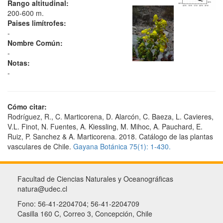
Rango altitudinal:
200-600 m.
Paises limítrofes:
-
Nombre Común:
-
Notas:
-
Cómo citar:
Rodríguez, R., C. Marticorena, D. Alarcón, C. Baeza, L. Cavieres,
V.L. Finot, N. Fuentes, A. Kiessling, M. Mihoc, A. Pauchard, E.
Ruiz, P. Sanchez & A. Marticorena. 2018. Catálogo de las plantas
vasculares de Chile.
Gayana Botánica 75(1): 1-430.
Facultad de Ciencias Naturales y Oceanográficas
natura@udec.cl
Fono: 56-41-2204704; 56-41-2204709
Casilla 160 C, Correo 3, Concepción, Chile