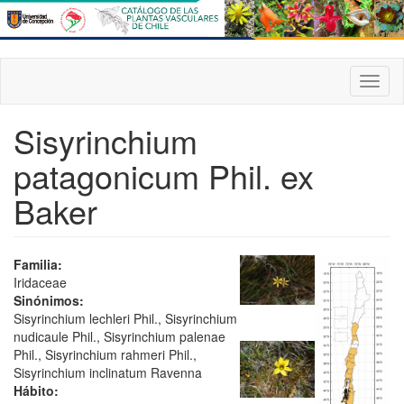
Pasar
al
contenido
principal
Toggl
naviga
Sisyrinchium
patagonicum Phil. ex
Baker
Familia:
Iridaceae
Sinónimos:
Sisyrinchium lechleri Phil., Sisyrinchium
nudicaule Phil., Sisyrinchium palenae
Phil., Sisyrinchium rahmeri Phil.,
Sisyrinchium inclinatum Ravenna
Hábito: