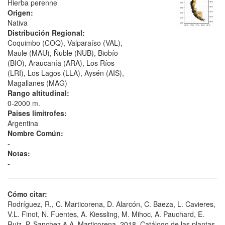
Hierba perenne
Origen:
Nativa
Distribución Regional:
Coquimbo (COQ), Valparaíso (VAL),
Maule (MAU), Ñuble (NUB), Biobío
(BIO), Araucanía (ARA), Los Ríos
(LRI), Los Lagos (LLA), Aysén (AIS),
Magallanes (MAG)
Rango altitudinal:
0-2000 m.
Paises limítrofes:
Argentina
Nombre Común:
-
Notas:
-
Cómo citar:
Rodríguez, R., C. Marticorena, D. Alarcón, C. Baeza, L. Cavieres,
V.L. Finot, N. Fuentes, A. Kiessling, M. Mihoc, A. Pauchard, E.
Ruiz, P. Sanchez & A. Marticorena. 2018. Catálogo de las plantas