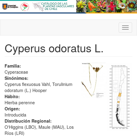
Pasar
al
contenido
principal
Toggl
naviga
Cyperus odoratus L.
Familia:
Cyperaceae
Sinónimos:
Cyperus flexuosus Vahl, Torulinium
odoratum (L.) Hooper
Hábito:
Hierba perenne
Origen:
Introducida
Distribución Regional:
O'Higgins (LBO), Maule (MAU), Los
Ríos (LRI)