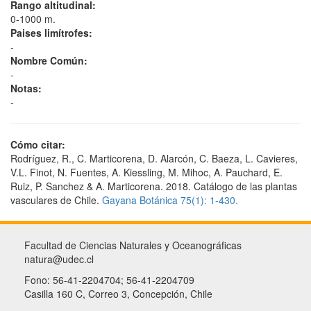
Rango altitudinal:
0-1000 m.
Paises limítrofes:
-
Nombre Común:
-
Notas:
-
Cómo citar:
Rodríguez, R., C. Marticorena, D. Alarcón, C. Baeza, L. Cavieres,
V.L. Finot, N. Fuentes, A. Kiessling, M. Mihoc, A. Pauchard, E.
Ruiz, P. Sanchez & A. Marticorena. 2018. Catálogo de las plantas
vasculares de Chile.
Gayana Botánica 75(1): 1-430.
Facultad de Ciencias Naturales y Oceanográficas
natura@udec.cl
Fono: 56-41-2204704; 56-41-2204709
Casilla 160 C, Correo 3, Concepción, Chile