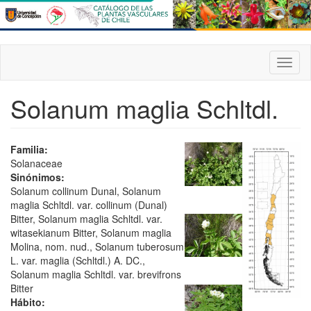
Pasar
al
contenido
principal
Toggl
naviga
Solanum maglia Schltdl.
Familia:
Solanaceae
Sinónimos:
Solanum collinum Dunal, Solanum
maglia Schltdl. var. collinum (Dunal)
Bitter, Solanum maglia Schltdl. var.
witasekianum Bitter, Solanum maglia
Molina, nom. nud., Solanum tuberosum
L. var. maglia (Schltdl.) A. DC.,
Solanum maglia Schltdl. var. brevifrons
Bitter
Hábito: