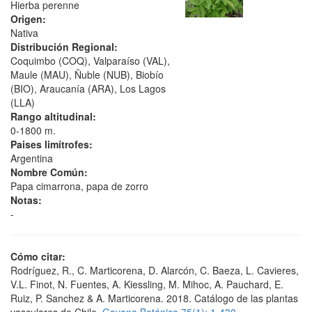
Hierba perenne
Origen:
Nativa
Distribución Regional:
Coquimbo (COQ), Valparaíso (VAL),
Maule (MAU), Ñuble (NUB), Biobío
(BIO), Araucanía (ARA), Los Lagos
(LLA)
Rango altitudinal:
0-1800 m.
Paises limítrofes:
Argentina
Nombre Común:
Papa cimarrona, papa de zorro
Notas:
-
Cómo citar:
Rodríguez, R., C. Marticorena, D. Alarcón, C. Baeza, L. Cavieres,
V.L. Finot, N. Fuentes, A. Kiessling, M. Mihoc, A. Pauchard, E.
Ruiz, P. Sanchez & A. Marticorena. 2018. Catálogo de las plantas
vasculares de Chile.
Gayana Botánica 75(1): 1-430.