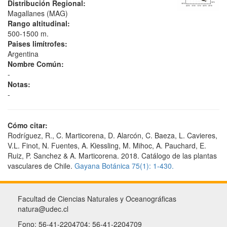
Distribución Regional:
Magallanes (MAG)
Rango altitudinal:
500-1500 m.
Paises limítrofes:
Argentina
Nombre Común:
-
Notas:
-
Cómo citar:
Rodríguez, R., C. Marticorena, D. Alarcón, C. Baeza, L. Cavieres,
V.L. Finot, N. Fuentes, A. Kiessling, M. Mihoc, A. Pauchard, E.
Ruiz, P. Sanchez & A. Marticorena. 2018. Catálogo de las plantas
vasculares de Chile.
Gayana Botánica 75(1): 1-430.
Facultad de Ciencias Naturales y Oceanográficas
natura@udec.cl
Fono: 56-41-2204704; 56-41-2204709