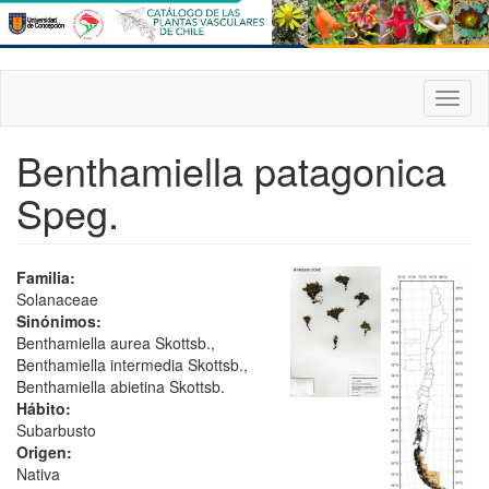
Pasar
al
contenido
principal
Toggl
naviga
Benthamiella patagonica
Speg.
Familia:
Solanaceae
Sinónimos:
Benthamiella aurea Skottsb.,
Benthamiella intermedia Skottsb.,
Benthamiella abietina Skottsb.
Hábito:
Subarbusto
Origen:
Nativa