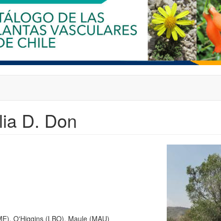
lia D. Don
ME), O'Higgins (LBO), Maule (MAU)