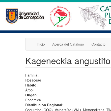
Pasar
al
contenido
principal
Inicio
Acerca del Catálogo
Contacto
Kageneckia angustifo
Familia:
Rosaceae
Hábito:
Árbol
Origen:
Endémica
Distribución Regional:
Coquimbo (COQ), Valparaíso (VAL), Metropolitana (R