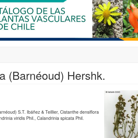
ra (Barnéoud) Hershk.
rnéoud) S.T. Ibáñez & Teillier, Cistanthe densiflora
rinia viridis Phil., Calandrinia spicata Phil.