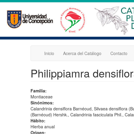
Pasar
al
contenido
principal
Inicio
Acerca del Catálogo
Contacto
Philippiamra densiflo
Familia:
Montiaceae
Sinónimos:
Calandrinia densiflora Barnéoud, Silvaea densiflora (Ba
(Barnéoud) Hershk., Calandrinia fasciculata Phil., Caland
Hábito:
Hierba anual
Origen: