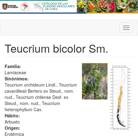
Pasar
al
contenido
principal
Toggl
naviga
Teucrium bicolor Sm.
Familia:
Lamiaceae
Sinónimos:
Teucrium orchideum Lindl., Teucrium
cavanilliesii Bertero ex Steud., nom.
nud., Teucrium chilense Desf. ex
Steud., nom. nud., Teucrium
heterophyllum Cav.
Hábito:
Arbusto
Origen:
Endémica