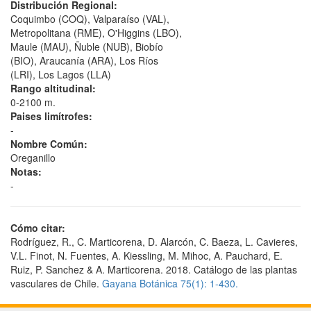
Distribución Regional:
Coquimbo (COQ), Valparaíso (VAL),
Metropolitana (RME), O'Higgins (LBO),
Maule (MAU), Ñuble (NUB), Biobío
(BIO), Araucanía (ARA), Los Ríos
(LRI), Los Lagos (LLA)
Rango altitudinal:
0-2100 m.
Paises limítrofes:
-
Nombre Común:
Oreganillo
Notas:
-
Cómo citar:
Rodríguez, R., C. Marticorena, D. Alarcón, C. Baeza, L. Cavieres,
V.L. Finot, N. Fuentes, A. Kiessling, M. Mihoc, A. Pauchard, E.
Ruiz, P. Sanchez & A. Marticorena. 2018. Catálogo de las plantas
vasculares de Chile.
Gayana Botánica 75(1): 1-430.