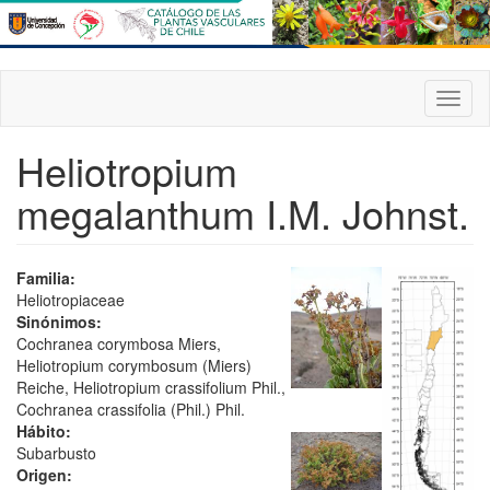
Pasar
al
contenido
principal
Toggl
naviga
Heliotropium
megalanthum I.M. Johnst.
Familia:
Heliotropiaceae
Sinónimos:
Cochranea corymbosa Miers,
Heliotropium corymbosum (Miers)
Reiche, Heliotropium crassifolium Phil.,
Cochranea crassifolia (Phil.) Phil.
Hábito:
Subarbusto
Origen: