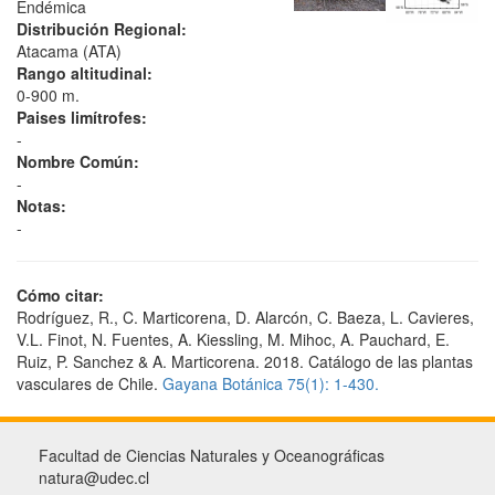
Endémica
Distribución Regional:
Atacama (ATA)
Rango altitudinal:
0-900 m.
Paises limítrofes:
-
Nombre Común:
-
Notas:
-
Cómo citar:
Rodríguez, R., C. Marticorena, D. Alarcón, C. Baeza, L. Cavieres,
V.L. Finot, N. Fuentes, A. Kiessling, M. Mihoc, A. Pauchard, E.
Ruiz, P. Sanchez & A. Marticorena. 2018. Catálogo de las plantas
vasculares de Chile.
Gayana Botánica 75(1): 1-430.
Facultad de Ciencias Naturales y Oceanográficas
natura@udec.cl