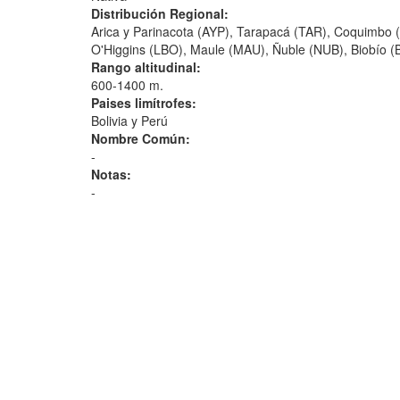
Distribución Regional:
Arica y Parinacota (AYP), Tarapacá (TAR), Coquimbo 
O'Higgins (LBO), Maule (MAU), Ñuble (NUB), Biobío (B
Rango altitudinal:
600-1400 m.
Paises limítrofes:
Bolivia y Perú
Nombre Común:
-
Notas:
-