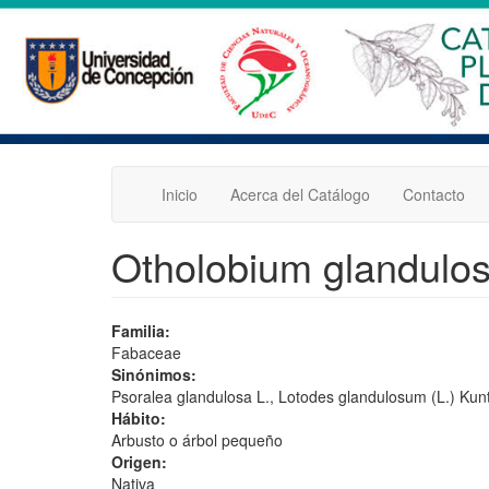
Pasar
al
contenido
principal
Inicio
Acerca del Catálogo
Contacto
Otholobium glandulos
Familia:
Fabaceae
Sinónimos:
Psoralea glandulosa L., Lotodes glandulosum (L.) Kunt
Hábito:
Arbusto o árbol pequeño
Origen:
Nativa