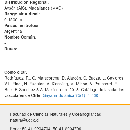
Distribución Regional:
Aysén (AIS), Magallanes (MAG)
Rango altitudinal:
0-1500 m.
Paises limítrofes:
Argentina
Nombre Común:
-
Notas:
-
Cómo citar:
Rodríguez, R., C. Marticorena, D. Alarcón, C. Baeza, L. Cavieres,
V.L. Finot, N. Fuentes, A. Kiessling, M. Mihoc, A. Pauchard, E.
Ruiz, P. Sanchez & A. Marticorena. 2018. Catálogo de las plantas
vasculares de Chile.
Gayana Botánica 75(1): 1-430.
Facultad de Ciencias Naturales y Oceanográficas
natura@udec.cl
Fono: 56-41-2204704; 56-41-2204709