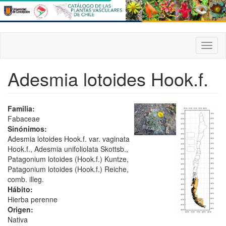
Pasar
al
contenido
principal
Toggl
naviga
Adesmia lotoides Hook.f.
Familia:
Fabaceae
Sinónimos:
Adesmia lotoides Hook.f. var. vaginata
Hook.f., Adesmia unifoliolata Skottsb.,
Patagonium lotoides (Hook.f.) Kuntze,
Patagonium lotoides (Hook.f.) Reiche,
comb. illeg.
Hábito:
Hierba perenne
Origen:
Nativa