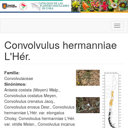
Pasar
al
contenido
principal
Toggl
naviga
Convolvulus hermanniae
L'Hér.
Familia:
Convolvulaceae
Sinónimos:
Aniseia costata (Meyen) Walp.,
Convolvulus costatus Meyen,
Convolvulus crenatus Jacq.,
Convolvulus erosus Desr., Convolvulus
hermanniae L'Hér. var. elongatus
Choisy, Convolvulus hermanniae L'Hér.
var. viridis Meisn., Convolvulus incanus