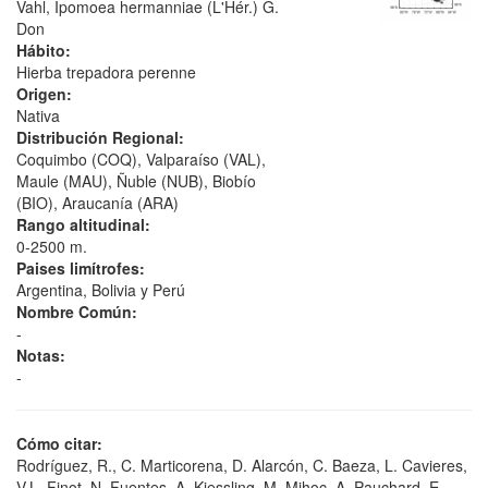
Vahl, Ipomoea hermanniae (L'Hér.) G.
Don
Hábito:
Hierba trepadora perenne
Origen:
Nativa
Distribución Regional:
Coquimbo (COQ), Valparaíso (VAL),
Maule (MAU), Ñuble (NUB), Biobío
(BIO), Araucanía (ARA)
Rango altitudinal:
0-2500 m.
Paises limítrofes:
Argentina, Bolivia y Perú
Nombre Común:
-
Notas:
-
Cómo citar:
Rodríguez, R., C. Marticorena, D. Alarcón, C. Baeza, L. Cavieres,
V.L. Finot, N. Fuentes, A. Kiessling, M. Mihoc, A. Pauchard, E.