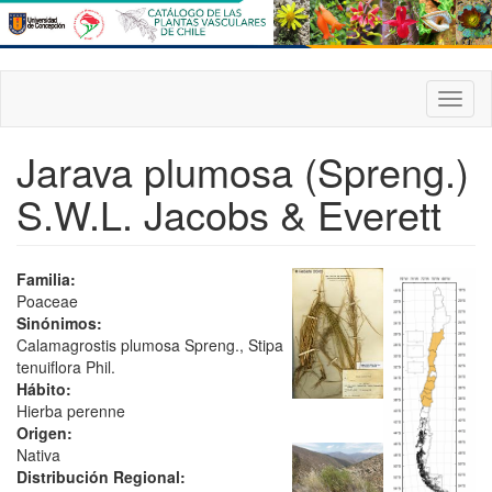
Pasar
al
contenido
principal
Toggl
naviga
Jarava plumosa (Spreng.)
S.W.L. Jacobs & Everett
Familia:
Poaceae
Sinónimos:
Calamagrostis plumosa Spreng., Stipa
tenuiflora Phil.
Hábito:
Hierba perenne
Origen:
Nativa
Distribución Regional: