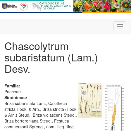
Pasar
al
contenido
principal
Toggl
naviga
Chascolytrum
subaristatum (Lam.)
Desv.
Familia:
Poaceae
Sinónimos:
Briza subaristata Lam., Calotheca
stricta Hook. & Arn., Briza stricta (Hook.
& Arn.) Steud., Briza violascens Steud.,
Briza berteroniana Steud., Festuca
commersonii Spreng., nom. illeg. illeg.